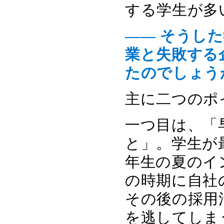
する学生が多
―― そうし
業と失敗する
たのでしょう
主に二つのポ
一つ目は、「
と」。学生が
年生の夏のイ
の時期に自社
その後の採用
を逃してしま