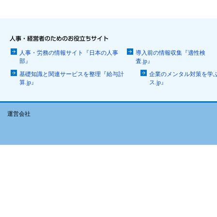
人事・労務の情報サイト『日本の人事
導入前の情報収集『適性検
部』
査.jp』
基礎知識と関連サービスを整理『給与計
企業のメンタル対策を学
算.jp』
ス.jp』
運営会社