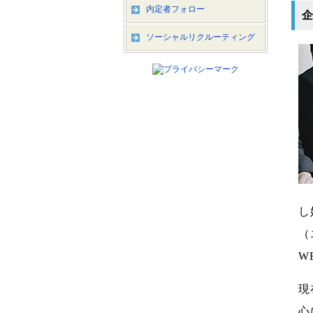
内定者フォロー
企
ソーシャルリクルーティング
し
（
W
現
心