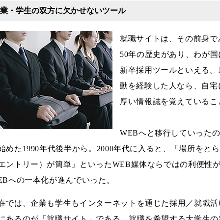
業・学生の双方に欠かせないツール
就職サイトは、その前身で
50年の歴史があり、わが
新卒採用ツールといえる。1
動を経験した人なら、自宅
厚い情報誌を覚えているこ
WEBへと移行していった
始めた1990年代後半から。2000年代に入ると、「場所を
エントリー）が簡単」といったWEB媒体ならではの利便性
EBへの一本化が進んでいった。
在では、企業も学生もインターネットを通じた採用／就職活
にあるのが「就職サイト」である。就職を希望する大学生の利