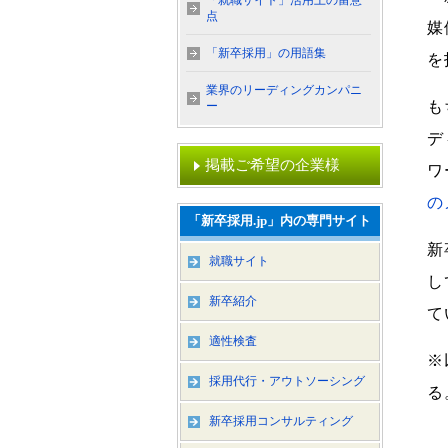
「就職サイト」活用上の留意
点
媒
「新卒採用」の用語集
を
業界のリーディングカンパニ
も
ー
デ
掲載ご希望の企業様
ワ
の
「新卒採用.jp」内の専門サイト
新
就職サイト
し
新卒紹介
て
適性検査
※
採用代行・アウトソーシング
る
新卒採用コンサルティング