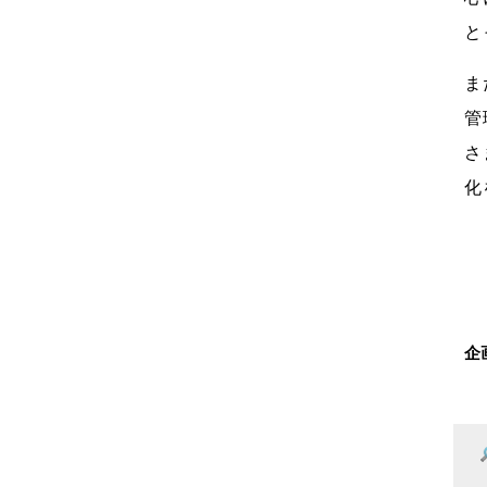
と
ま
管
さ
化
企