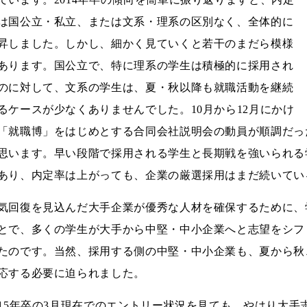
は国公立・私立、または文系・理系の区別なく、全体的に
昇しました。しかし、細かく見ていくと若干のまだら模様
あります。国公立で、特に理系の学生は積極的に採用され
のに対して、文系の学生は、夏・秋以降も就職活動を継続
るケースが少なくありませんでした。10月から12月にかけ
「就職博」をはじめとする合同会社説明会の動員が順調だっ
思います。早い段階で採用される学生と長期戦を強いられる
あり、内定率は上がっても、企業の厳選採用はまだ続いてい
気回復を見込んだ大手企業が優秀な人材を確保するために、
とで、多くの学生が大手から中堅・中小企業へと志望をシフ
たのです。当然、採用する側の中堅・中小企業も、夏から秋
応する必要に迫られました。
015年卒の3月現在でのエントリー状況を見ても、やはり大