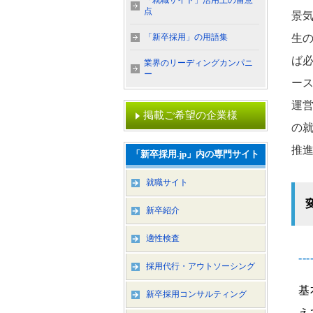
「就職サイト」活用上の留意
点
景
「新卒採用」の用語集
生
ば
業界のリーディングカンパニ
ー
ー
運営
掲載ご希望の企業様
の
推進
「新卒採用.jp」内の専門サイト
就職サイト
新卒紹介
適性検査
-
採用代行・アウトソーシング
基
新卒採用コンサルティング
え