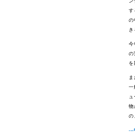
ン
す
の
き
今
の
を
ま
一
ュ
物
の
-