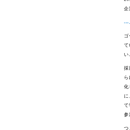
企
-
ゴ
て
い
採
ら
化
に
て
参
つ