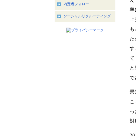
内定者フォロー
率
ソーシャルリクルーティング
上
も
た
す
て
と
で
景
こ
っ
対
2