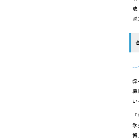
成
魅
-
弊
職
い
「
学
博