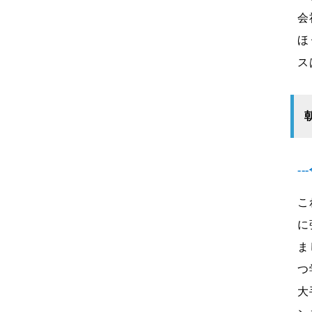
会
ほ
ス
-
こ
に
ま
つ
大