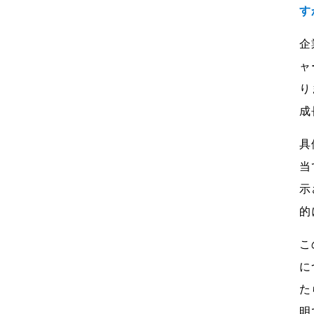
す
企
ャ
り
成
具
当
示
的
こ
に
た
明