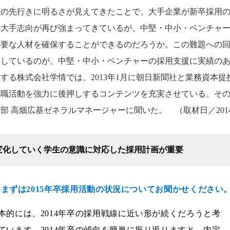
気の先行きに明るさが見えてきたことで、大手企業が新卒採用
の大手志向が再び強まってきているが、中堅・中小・ベンチャ
必要な人材を確保することができるのだろうか。この難題への
スしているのが、中堅・中小・ベンチャーの採用支援に実績の
する株式会社学情では、2013年1月に朝日新聞社と業務資本提
就職活動を強力に後押しするコンテンツを充実させている。その
部 高畑広基ゼネラルマネージャーに聞いた。 （取材日／2014
変化していく学生の意識に対応した採用計画が重要
---まずは2015年卒採用活動の状況についてお聞かせください
本的には、2014年卒の採用戦線に近い形が続くだろうと考
ています。2014年卒の傾向を簡単に振り返りますと、内定