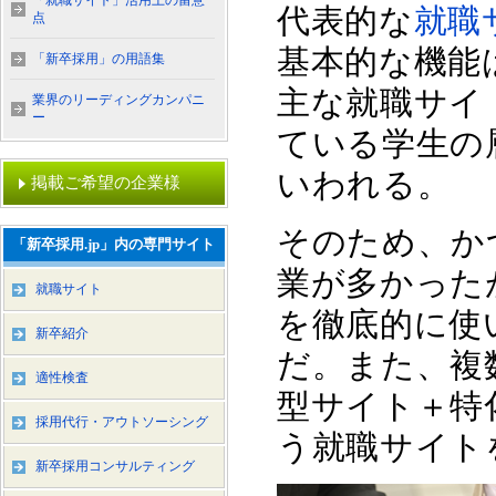
「就職サイト」活用上の留意
代表的な
就職
点
基本的な機能
「新卒採用」の用語集
主な就職サイ
業界のリーディングカンパニ
ー
ている学生の
いわれる。
掲載ご希望の企業様
そのため、か
「新卒採用.jp」内の専門サイト
業が多かった
就職サイト
を徹底的に使
新卒紹介
だ。また、複
適性検査
型サイト＋特
採用代行・アウトソーシング
う就職サイト
新卒採用コンサルティング