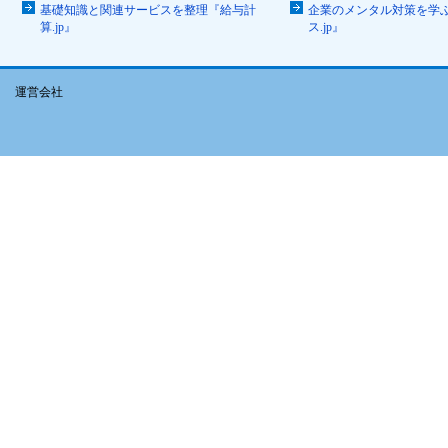
基礎知識と関連サービスを整理『給与計
企業のメンタル対策を学
算.jp』
ス.jp』
運営会社