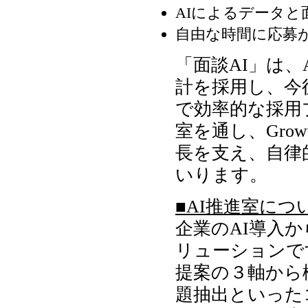
AIによるデータ
自由な時間に応募
「面談AI」は
計を採用し、今
で効率的な採用
室を通し、Gro
長を支え、自律
いります。
■AI推進室につ
企業のAI導入
リューションで
提案の３軸から
題抽出といった