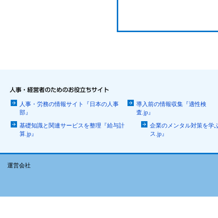
人事・労務の情報サイト『日本の人事
導入前の情報収集『適性検
部』
査.jp』
基礎知識と関連サービスを整理『給与計
企業のメンタル対策を学
算.jp』
ス.jp』
運営会社