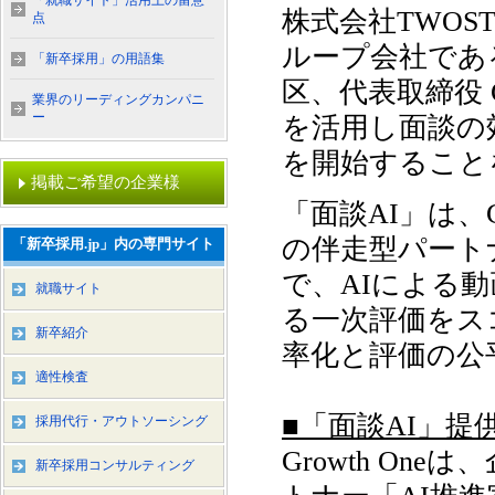
「就職サイト」活用上の留意
株式会社TWOSTO
点
ループ会社である
「新卒採用」の用語集
区、代表取締役 C
業界のリーディングカンパニ
ー
を活用し面談の
を開始すること
掲載ご希望の企業様
「面談AI」は、G
の伴走型パート
「新卒採用.jp」内の専門サイト
で、AIによる
就職サイト
る一次評価をス
新卒紹介
率化と評価の公
適性検査
■「面談AI」提
採用代行・アウトソーシング
Growth O
新卒採用コンサルティング