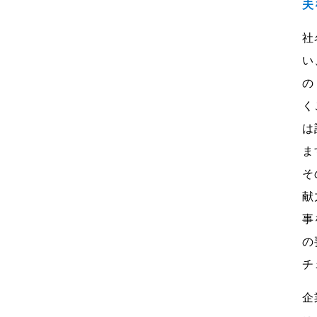
夫
社
い
の
く
は
ま
そ
献
事
の
チ
企