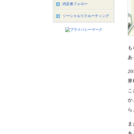
内定者フォロー
ソーシャルリクルーティング
も
あ
2
界
こ
か
ら
ま
あ