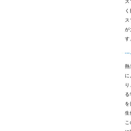
ス
く
ス
が
す
-
熱
に
り
る
を
生
こ