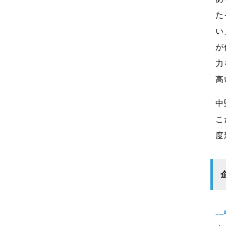
た
い
が
力
高
中
こ
度
-