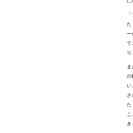
に
「
た
ー
て
り
ま
の
い
さ
た
こ
き