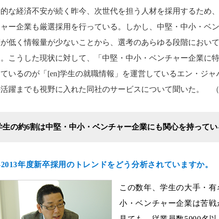
界的な経済不安が続く昨今、次世代を担う人材を採用するため
チャー企業も厳選採用を行っている。しかし、中堅・中小・ベ
度が低く情報量が少ないことから、選考のあらゆる段階におい
る。こうした現状に対して、「中堅・中小・ベンチャー企業に
ているのが「[en]学生の就職情報」を運営しているエン・ジ
活躍までも視野に入れた同社のサービスについて聞いた。 （取材
学生の約6割は中堅・中小・ベンチャー企業にも関心を持ってい
---2013年度新卒採用のトレンドをどう分析されていますか。
この数年、学生の大手・有
小・ベンチャー企業は苦戦
見ても、従業員数5000名