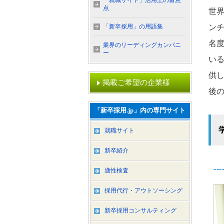
「就職サイト」活用上の留意
点
世
「新卒採用」の用語集
ン
名
業界のリーディングカンパニ
ー
い
供し
掲載ご希望の企業様
後の
「新卒採用.jp」内の専門サイト
就職サイト
新卒紹介
-
適性検査
採用代行・アウトソーシング
新卒採用コンサルティング