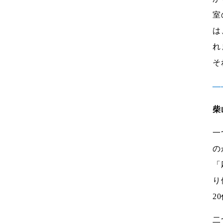
室
は
れ
そ
―
柴
一
の
「
り
2
二