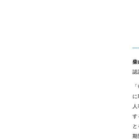
―
柴
認
「
に
人
す
と
期