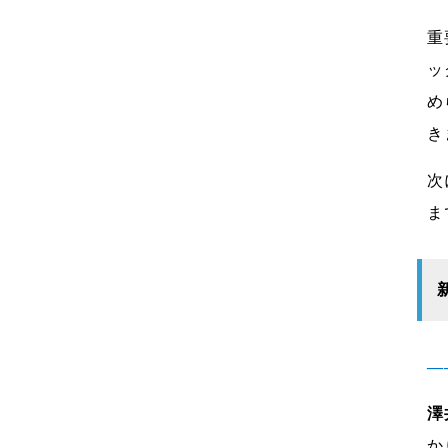
重
ッ
め
き
次
ま
―
澤
か