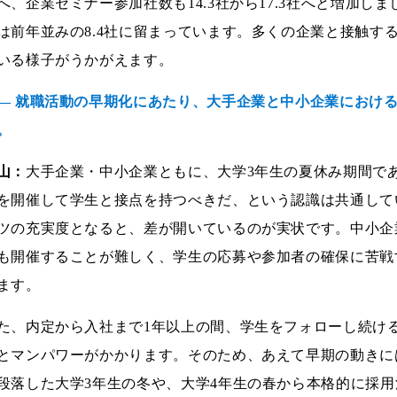
へ、企業セミナー参加社数も14.3社から17.3社へと増加
は前年並みの8.4社に留まっています。多くの企業と接触す
いる様子がうかがえます。
― 就職活動の早期化にあたり、大手企業と中小企業におけ
。
山：
大手企業・中小企業ともに、大学3年生の夏休み期間で
を開催して学生と接点を持つべきだ、という認識は共通して
ツの充実度となると、差が開いているのが実状です。中小企
も開催することが難しく、学生の応募や参加者の確保に苦戦
ます。
た、内定から入社まで1年以上の間、学生をフォローし続け
とマンパワーがかかります。そのため、あえて早期の動きに
段落した大学3年生の冬や、大学4年生の春から本格的に採