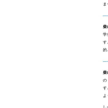
ま
―
柴
学
す
的
―
柴
の
す
よ
し