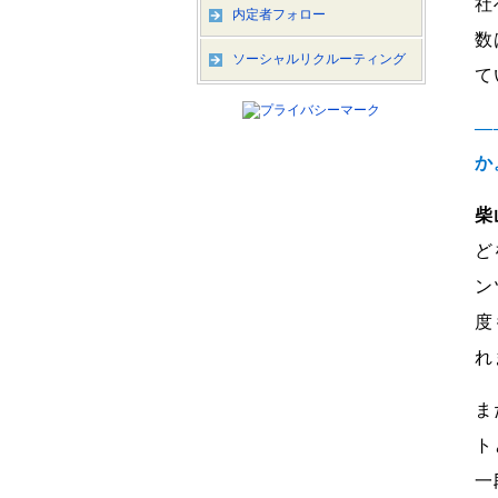
社
内定者フォロー
数
ソーシャルリクルーティング
て
―
か
柴
ど
ン
度
れ
ま
ト
一