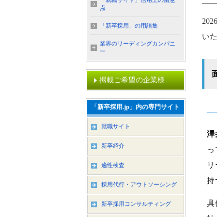
「就職サイト」活用上の留意
点
20
「新卒採用」の用語集
い
業界のリーディングカンパニ
ー
掲載ご希望の企業様
「新卒採用.jp」内の専門サイト
―
就職サイト
澤
新卒紹介
っ
リ
適性検査
持
採用代行・アウトソーシング
具
新卒採用コンサルティング