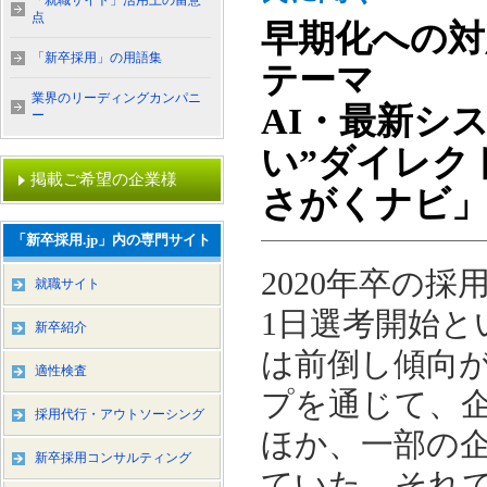
「就職サイト」活用上の留意
点
早期化への対
「新卒採用」の用語集
テーマ
業界のリーディングカンパニ
AI・最新シ
ー
い”ダイレク
掲載ご希望の企業様
さがくナビ
「新卒採用.jp」内の専門サイト
2020年卒の
就職サイト
1日選考開始
新卒紹介
は前倒し傾向
適性検査
プを通じて、
採用代行・アウトソーシング
ほか、一部の
新卒採用コンサルティング
ていた。それ