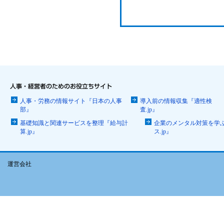
人事・労務の情報サイト『日本の人事
導入前の情報収集『適性検
部』
査.jp』
基礎知識と関連サービスを整理『給与計
企業のメンタル対策を学
算.jp』
ス.jp』
運営会社