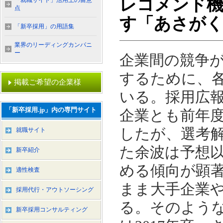
レコメンド機
「就職サイト」活用上の留意
点
す「あさが
「新卒採用」の用語集
業界のリーディングカンパニ
ー
企業間の競争
するために、
掲載ご希望の企業様
いる。採用広報
「新卒採用.jp」内の専門サイト
企業とも前年
したが、選考解
就職サイト
た余波は予想
新卒紹介
める傾向が顕
適性検査
まま大手企業
採用代行・アウトソーシング
る。そのよう
新卒採用コンサルティング