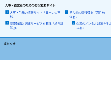
人事・労務の情報サイト『日本の人事
導入前の情報収集『適性検
部』
査.jp』
基礎知識と関連サービスを整理『給与計
企業のメンタル対策を学
算.jp』
ス.jp』
運営会社