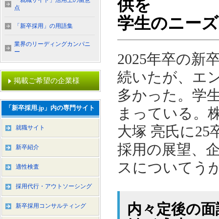
供を
「就職サイト」活用上の留意
点
学生のニーズ
「新卒採用」の用語集
業界のリーディングカンパニ
ー
2025年卒の
続いたが、エ
掲載ご希望の企業様
多かった。学
「新卒採用.jp」内の専門サイト
まっている。株
大塚 亮氏に2
就職サイト
採用の展望、
新卒紹介
スについてう
適性検査
採用代行・アウトソーシング
内々定後の面
新卒採用コンサルティング