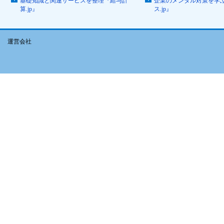
基礎知識と関連サービスを整理『給与計
企業のメンタル対策を学
算.jp』
ス.jp』
運営会社